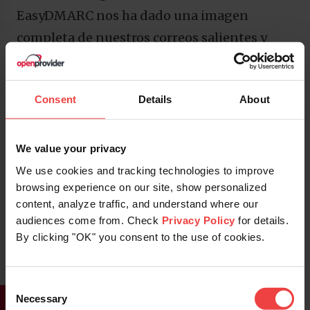
EasyDMARC nos ha dado una imagen
completa de nuestros correos salientes y
perspectivas sobre lo que podemos
optimizar. Considero que es una necesidad
Consent
Details
About
en los tiempos que corren, así como es una
necesidad tener un
certificado SSL
, sino los
exploradores no mostrarán tu sitio web.
We value your privacy
Muchos servidores de correo electrónico ya
We use cookies and tracking technologies to improve
browsing experience on our site, show personalized
tienen activas distintas capas de seguridad.
content, analyze traffic, and understand where our
Rechazarán cualquier corereo que no tenga
audiences come from. Check
Privacy Policy
for details.
DMARC configurado correctamente para
By clicking "OK" you consent to the use of cookies.
prevenir a sus clientes de recibir spam. Por
tanto, no utilizar DMARC en estos días
Consent
Necessary
Selection
significa que tus correos electrónicos