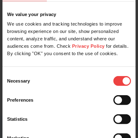
sin los gastos generales de los proveedores de
servicios.
We value your privacy
We use cookies and tracking technologies to improve
browsing experience on our site, show personalized
content, analyze traffic, and understand where our
audiences come from. Check
Privacy Policy
for details.
By clicking "OK" you consent to the use of cookies.
Plesk Web Pro
Para profesionales web que diseñan, desarrollan e
implementan sitios web para sus clientes, y que
Consent
requieren una forma sencilla de gestionarlos, incluido
Necessary
Selection
el kit de herramientas completo de WordPress.
Preferences
Statistics