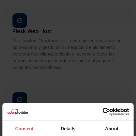
Plesk Web Host
Para hosters "tradicionales" que quieren personalizar,
aprovisionar y gestionar su negocio de alojamiento
con total flexibilidad, incluido el acceso a todas las
herramientas de gestión de dominios y al paquete
completo de WordPress.
Plesk Web Admin
Para clientes que gestionan sitios web para un
empleador, una empresa o para ellos mismos, y que
Consent
Details
About
quieren una gestión sencilla de sitios web y dominios