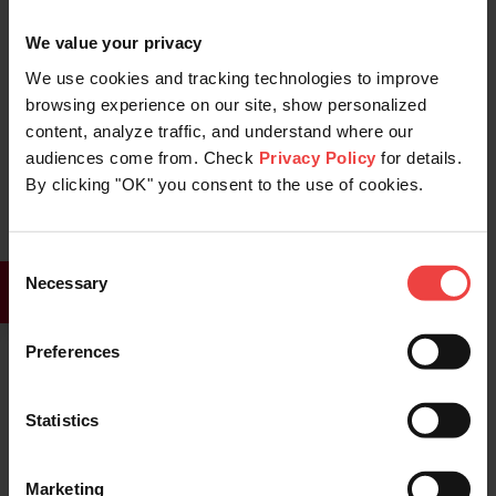
mantenerte al día con las últimas noticias
We value your privacy
sobre seguridad de correo electrónico e
We use cookies and tracking technologies to improve
internet. A continuación podrás encontrar
browsing experience on our site, show personalized
algunos artículos sobre ciberseguridad
content, analyze traffic, and understand where our
audiences come from. Check
Privacy Policy
for details.
recomendados por nosotros:
By clicking "OK" you consent to the use of cookies.
Cómo verificar y mejorar la reputación de
tu dominio
Consent
Las 8 amenazas más comunes para la
Necessary
Selection
seguridad del correo electrónico de
grandes corporaciones
Preferences
Qué son ataques de inyección de correos y
cómo prevenirlas
Statistics
¿Qué ha de hacer una empresa después de
una violación de datos?
Marketing