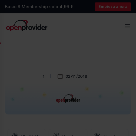
Basic S Membership solo 4,99 €
Empieza ahora
OpenProvider
Abr
1
02/11/2018