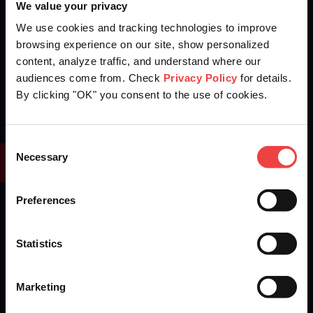
We value your privacy
We use cookies and tracking technologies to improve
browsing experience on our site, show personalized
content, analyze traffic, and understand where our
audiences come from. Check
Privacy Policy
for details.
By clicking "OK" you consent to the use of cookies.
Openprovider is an ICANN accredited registrar...
Consent
Necessary
We are
ISO 27001
certified.
Selection
Preferences
Mantente al día de las novedades de producto,
Statistics
noticias del sector y otros avisos importantes.
Suscríbete a nuestra newsletter
Marketing