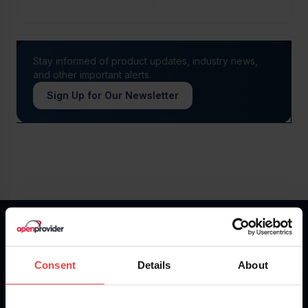
Stay informed of product updates, industry news,
and other important alerts.
Sign Up for Our Newsletter
What are you waiting for?
Consent
Details
About
Create an account today - it’s fast and free
Get Started