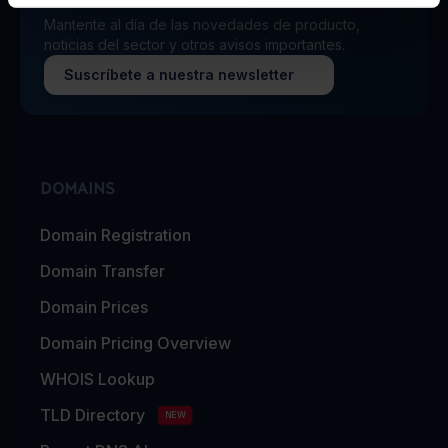
Mantente al día de las novedades de producto,
noticias del sector y otros avisos importantes.
Suscríbete a nuestra newsletter
DOMAINS
Domain Registration
Domain Transfer
Domain Prices
Domain Pricing Overview
WHOIS Lookup
TLD Directory
NEW