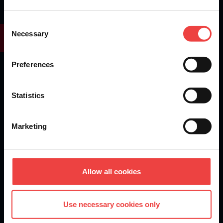
What are you waiting for?
Consent
Necessary
Selection
Create an account today - it’s fast and free
Get Started
Preferences
Statistics
Marketing
Openprovider is an ICANN accredited registrar...
Allow all cookies
We are
ISO 27001
certified.
Use necessary cookies only