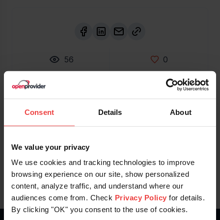
56
0
Stay informed of product updates, industry news,
Consent
Details
About
and other important alerts.
Sign Up for Our Newsletter
We value your privacy
We use cookies and tracking technologies to improve
browsing experience on our site, show personalized
content, analyze traffic, and understand where our
audiences come from. Check
Privacy Policy
for details.
By clicking "OK" you consent to the use of cookies.