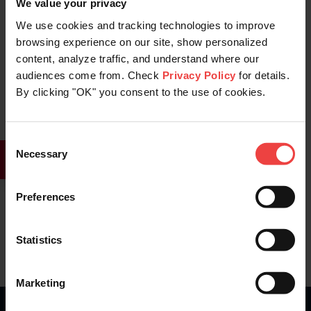
We value your privacy
We use cookies and tracking technologies to improve
browsing experience on our site, show personalized
content, analyze traffic, and understand where our
48
0
audiences come from. Check
Privacy Policy
for details.
By clicking "OK" you consent to the use of cookies.
Consent
Stay informed of product updates, industry news,
Necessary
Selection
and other important alerts.
Sign Up for Our Newsletter
Preferences
Statistics
Marketing