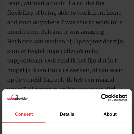
team, without a doubt. I also like the
flexibility of being able to work from home
and from anywhere. I was able to work for a
month from Bali and it was amazing!
Het beste aan werken bij Openprovider zijn,
zonder twijfel, mijn collega’s in het
supportteam. Ook vind ik het fijn dat het
mogelijk is om thuis te werken, of van waar
op de wereld dan ook. Ik heb een maand
vanaf Bali gewerkt, en het was geweldig!
Wil jij ook onderdeel worden van ons gezellige,
multiculturele en volledig op afstand werkende
Consent
Details
About
team?
Hier
bekijk je onze openstaande vacatures.