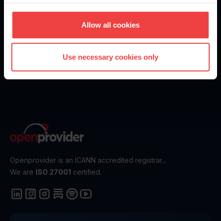
What are you waiting for?
Allow all cookies
Create an account today - it’s fast and free
Get Started
Use necessary cookies only
Openprovider is an ICANN accredited registrar...
We are
ISO 27001
certified.