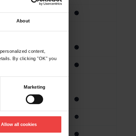
🟢
🟢
About
🟢
🟢
personalized content,
etails. By clicking "OK" you
🟢
🟢
Marketing
🟢
🟢
🔘
🔘
Allow all cookies
🟢
🟢