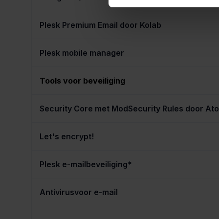
Plesk Premium Email door Kolab
Plesk mobile manager
Tools voor beveiliging
Security Core met ModSecurity Rules door At
Let's encrypt!
Plesk e-mailbeveiliging*
Antivirusvoor e-mail