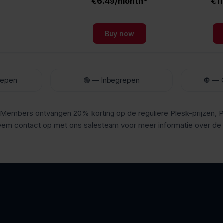
€6.49/month*
€1
Buy now
repen
🟢
—
Inbegrepen
🔘
—
 Members ontvangen 20% korting op de reguliere Plesk-prijzen
contact op met ons salesteam voor meer informatie over de p