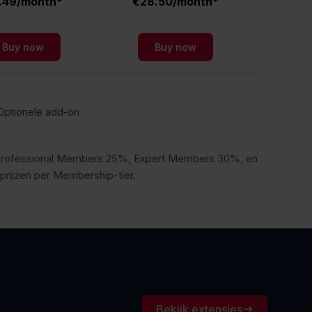
1.49/month*
€28.50/month*
Buy now
Buy now
Optionele add-on
, Professional Members 25%, Expert Members 30%, en
rijzen per Membership-tier.
Bekijk extensies