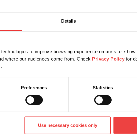
🔴
Details
🟢
technologies to improve browsing experience on our site, show 
tand where our audiences come from. Check
Privacy Policy
for d
🔴
.
Preferences
Statistics
SE Only (Limited features edition)
🔘
Use necessary cookies only
🔘