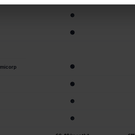
🔘
🟢
🟢
omicorp
🟢
🔘
🔘