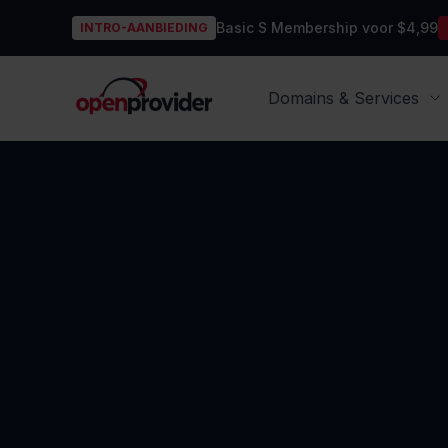
Basic S Membership voor $4,99
INTRO-AANBIEDING
OpenProvider
Domains & Services