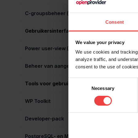
C-groupsbeheer (resource management)
Consent
Gebruikersinterface
We value your privacy
Power user-view (server + site admin)
We use cookies and tracking 
analyze traffic, and unders
Beheer van aangepaste weergaven
consent to the use of cookies
Consent
Tools voor gebruikers
Necessary
Selection
WP Toolkit
Developer-pack
PostgreSQL- en MSSQL-beheermodules