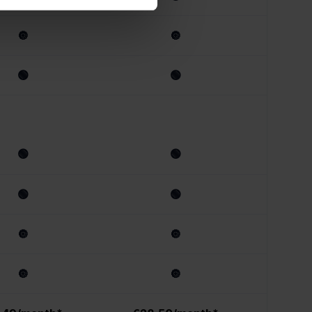
🔘
🔘
🟢
🟢
🟢
🟢
🟢
🟢
🔘
🔘
🔘
🔘