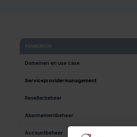
KENMERKEN
Domeinen en use case
Serviceprovidermanagement
Resellerbeheer
Abonnementbeheer
Accountbeheer