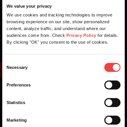
Get Started
We value your privacy
We use cookies and tracking technologies to improve
browsing experience on our site, show personalized
content, analyze traffic, and understand where our
audiences come from. Check
Privacy Policy
for details.
By clicking "OK" you consent to the use of cookies.
Consent
Openprovider is an ICANN accredited registrar...
Necessary
Selection
We are
ISO 27001
certified.
Preferences
Statistics
Mantente al día de las novedades de producto,
noticias del sector y otros avisos importantes.
Suscríbete a nuestra newsletter
Marketing