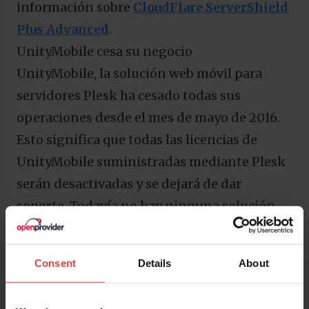
información sobre
CloudFlare ServerShield
Plus Advanced
.
UnityMobile cesa su negocio
UnityMobile, la solución web móvil para
servidores Plesk ha cesado todas sus
operaciones desde el mes de mayo de 2016.
Esto significa que todas las licencias de
UnityMobile suministradas mediante Plesk
serán desactivadas y se dejará de dar
soporte. Todavía no hay ninguna solución
alternativa pero próximamente se
presentarán los nuevos constructores de
Consent
Details
About
web móviles como extensiones de Plesk.