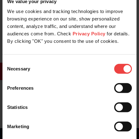
We value your privacy
We use cookies and tracking technologies to improve
browsing experience on our site, show personalized
content, analyze traffic, and understand where our
38
0
audiences come from. Check
Privacy Policy
for details.
By clicking "OK" you consent to the use of cookies.
Consent
Stay informed of product updates, industry news,
Necessary
Selection
and other important alerts.
Sign Up for Our Newsletter
Preferences
Statistics
Marketing