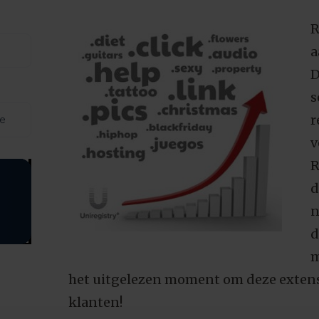
R
a
D
s
r
de
v
R
d
n
d
m
het uitgelezen moment om deze extens
klanten!