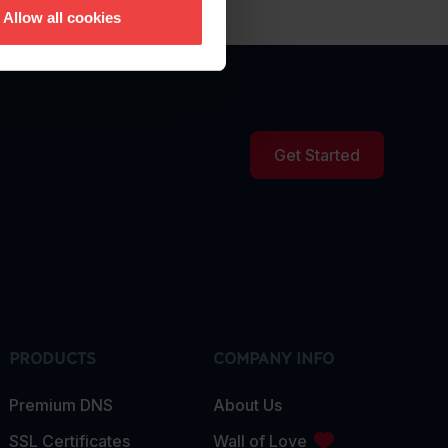
Allow all cookies
Get Started
PRODUCTS
COMPANY INFO
Premium DNS
About Us
SSL Certificates
Wall of Love