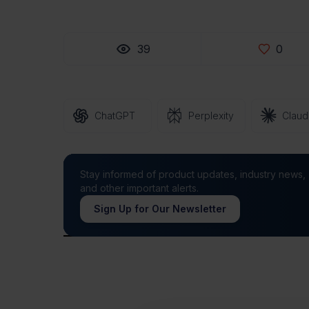
39
0
ChatGPT
Perplexity
Clau
Stay informed of product updates, industry news,
and other important alerts.
Sign Up for Our Newsletter