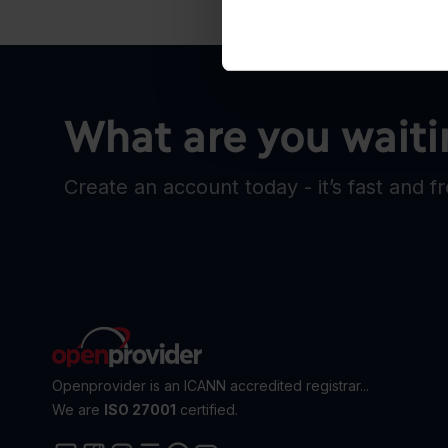
What are you waiti
Create an account today - it’s fast and f
Openprovider is an ICANN accredited registrar...
We are
ISO 27001
certified.