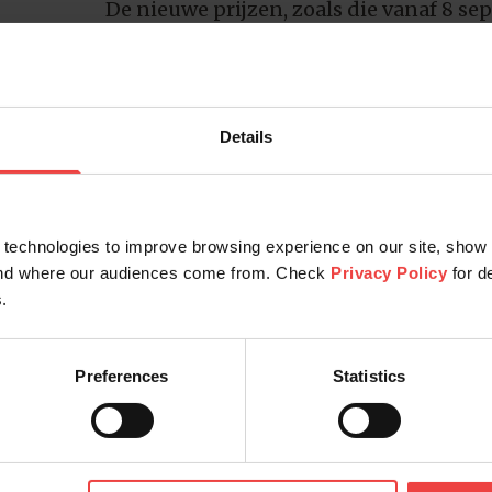
De nieuwe prijzen, zoals die vanaf 8
gelden, zijn samengevat in de ondersta
je vanaf 8 september in het Openprovid
[us_pricing
Details
items=”%5B%7B%22title%22%3A%
[/us_pricing]
De prijzen van de overige Uniregistry-ex
technologies to improve browsing experience on our site, show 
veranderen niet.
tand where our audiences come from. Check
Privacy Policy
for d
Overige prijswijzigingen
.
Naast de Uniregistry-prijswijzigingen 
prijswijzigingen op de planning, waar
Preferences
Statistics
juli). Klik op de links voor de overige