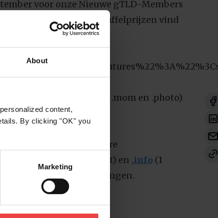
 september voor onze Nieuwe gTLD-Members
ande tabel. De nieuwe staffelprijzen vind
er control panel.
About
22Extensie%22%2C%22features%22%3A%22%
tensies (.game, .gift, .lol, .mom en .photo)
personalized content,
etails. By clicking "OK" you
staat ook een aantal andere
onder die voor
.biz
(6 maart) en
.info
(1
Marketing
 aangekondigde prijswijzigingen.