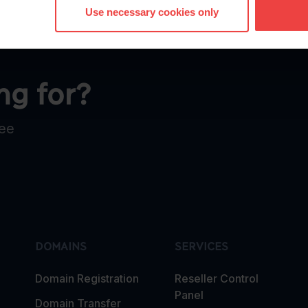
Use necessary cookies only
ng for?
ree
DOMAINS
SERVICES
Domain Registration
Reseller Control
Panel
Domain Transfer