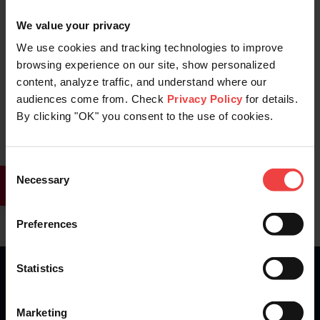
We value your privacy
46
0
We use cookies and tracking technologies to improve
browsing experience on our site, show personalized
content, analyze traffic, and understand where our
audiences come from. Check
Privacy Policy
for details.
Stay informed of product updates, industry news,
and other important alerts.
By clicking "OK" you consent to the use of cookies.
Sign Up for Our Newsletter
Consent
Necessary
Selection
Preferences
Statistics
What are you waiting for?
Marketing