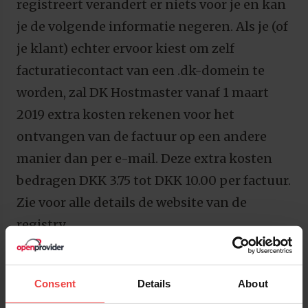
registreert verandert er niets voor je en kan
je de volgende informatie negeren. Als je (of
je klant) echter ervoor kiest om zelf
facturatiecontact van een .dk-domein te
worden, zal DK Hostmaster vanaf 1 maart
2019 extra kosten rekenen voor het
ontvangen van de factuur op een andere
manier dan per e-mail. Deze extra kosten
bedragen DKK 3.75 tot DKK 10.00 per factuur.
Zie voor alle details de website van de
registry.
Consent
Details
About