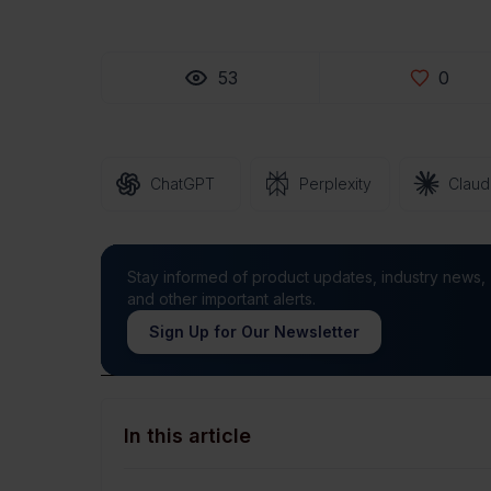
53
0
ChatGPT
Perplexity
Clau
Stay informed of product updates, industry news,
and other important alerts.
Sign Up for Our Newsletter
In this article