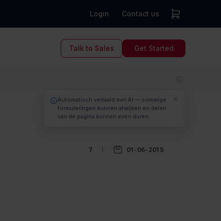
Login
Contact us
Talk to Sales
Get Started
7
01-06-2015