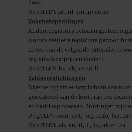
door:
De ccTLD’s .at, .nl, .nu, .pt en .se
Volumebeperkingen
Andere registries belonen grotere regis
sluiten kleinere registrars gewoon buite
in een van de volgende extensies te wo
registry-kostprijzen bieden:
De ccTLD’s .be, .ch, .es en .li
Saldoverplichtingen
Diverse registries verplichten een voorui
gerelateerd aan de kostprijs per domein
en bedrijfsprocessen. Stortingen zijn ve
De gTLD’s .com, .net, .org, .info, .biz, .mo
De ccTLD’s .ch, .eu, .it, .li, .lu, .uk en .za