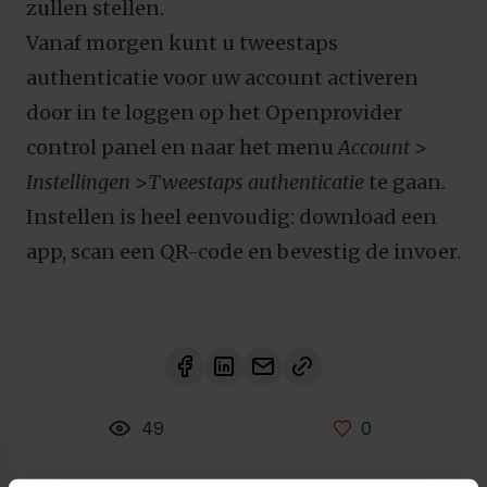
zullen stellen.
Vanaf morgen kunt u tweestaps
authenticatie voor uw account activeren
door in te loggen op het Openprovider
control panel en naar het menu
Account
>
Instellingen
>
Tweestaps authenticatie
te gaan.
Instellen is heel eenvoudig: download een
app, scan een QR-code en bevestig de invoer.
49
0