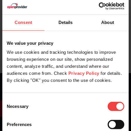
Stay informed of product updates, industry news,
and other important alerts.
Consent
Details
About
Sign Up for Our Newsletter
We value your privacy
We use cookies and tracking technologies to improve
browsing experience on our site, show personalized
content, analyze traffic, and understand where our
audiences come from. Check
Privacy Policy
for details.
By clicking "OK" you consent to the use of cookies.
What are you waiting for?
Consent
Create an account today - it’s fast and free
Necessary
Selection
Get Started
Preferences