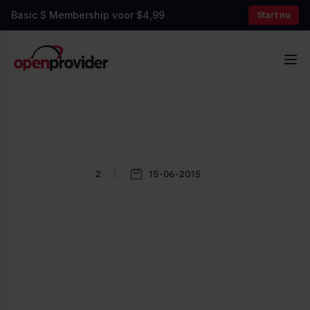
Basic S Membership voor $4,99
Start nu
OpenProvider
Op
2
15-06-2015