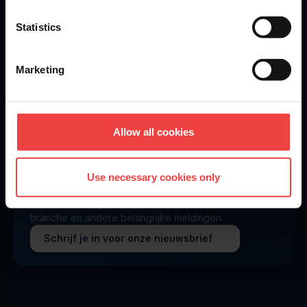
Statistics
Marketing
Openprovider is an ICANN accredited registrar...
We are
ISO 27001
certified.
Allow all cookies
Use necessary cookies only
Blijf op de hoogte van productupdates, nieuws uit de
branche en andere belangrijke meldingen.
Schrijf je in voor onze nieuwsbrief